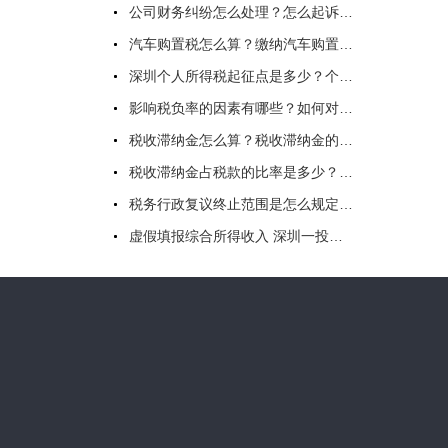
公司财务纠纷怎么处理？怎么起诉欠钱不还？公司财务纠纷处理方式
汽车购置税怎么算？缴纳汽车购置税的注意事项有哪些？
深圳个人所得税起征点是多少？个人所得税缴纳时间是什么时候？
影响税负率的因素有哪些？如何对企业税负做出评价？一文读懂
税收滞纳金怎么算？税收滞纳金的时间如何规定？节假日是否加收滞纳金？
税收滞纳金占税款的比率是多少？税收滞纳金比例是多少？
税务行政复议终止范围是怎么规定的？税务行政复议申请书请求怎么写？
虚假填报综合所得收入 深圳一投资公司员工被罚111945元