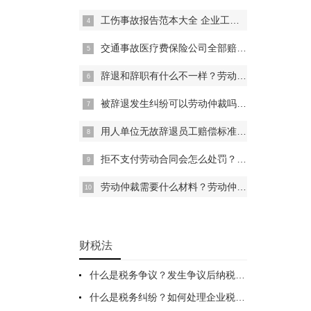
工伤事故报告范本大全 企业工伤事故防范制度都有什么？
交通事故医疗费保险公司全部赔吗？交通事故工伤赔偿怎样赔偿？
辞退和辞职有什么不一样？劳动法辞退员工的补偿标准2022年
被辞退发生纠纷可以劳动仲裁吗？最新的劳动合同法被辞退年假调休怎么办？
用人单位无故辞退员工赔偿标准是什么？劳动法辞退赔偿2020年
拒不支付劳动合同会怎么处罚？拒不支付劳动报酬最高可获刑几年？
劳动仲裁需要什么材料？劳动仲裁律师费收费标准是怎样的？
财税法
什么是税务争议？发生争议后纳税人要怎么做？解决税务争议的法律救济途径
什么是税务纠纷？如何处理企业税务纠纷？一文一目了然