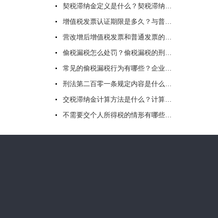
契税滞纳金定义是什么？契税滞纳金计算起始日期的确定 契税滞纳金怎么算？
增值税发票认证期限是多久？与普通发票有什么区别呢?
营改增后增值税发票和普通发票的区别是怎样的？增值税发票样本是什么样子的？
偷税漏税怎么处罚？偷税漏税的刑事处罚标准是怎么规定的？
常见的偷税漏税行为有哪些？企业偷税漏税报税员承担责任吗？
刑法第二百零一条规定内容是什么？逃税罪是什么？
交税滞纳金计算方法是什么？计算公式又是什么？税款滞纳金怎么算？
不需要交个人所得税的情形有哪些？工厂出口退税流程是怎样的？