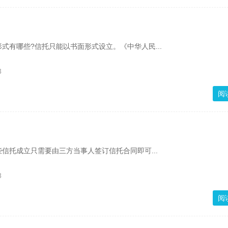
式有哪些?信托只能以书面形式设立。《中华人民...
3
阅
信托成立只需要由三方当事人签订信托合同即可...
8
阅