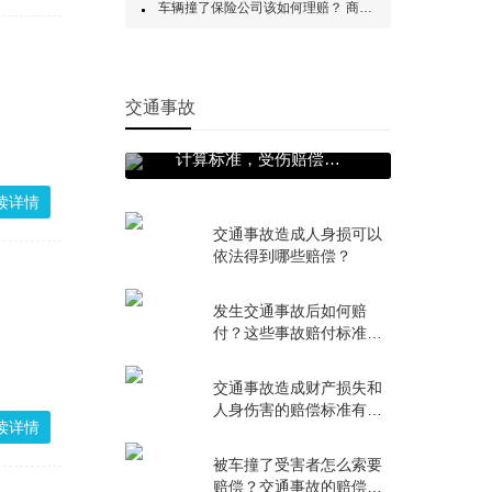
车辆撞了保险公司该如何理赔？ 商业车险的理赔范围是什么？
交通事故
最新最全交通事故赔偿
计算标准，受伤赔偿标
准及明细
读详情
交通事故造成人身损可以
依法得到哪些赔偿？
发生交通事故后如何赔
付？这些事故赔付标准你
知道吗？
交通事故造成财产损失和
人身伤害的赔偿标准有哪
读详情
些？
被车撞了受害者怎么索要
赔偿？交通事故的赔偿标