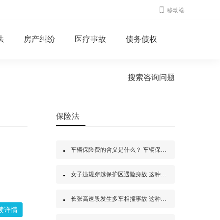
移动端
法
房产纠纷
医疗事故
债务债权
搜索咨询问题
保险法
车辆保险费的含义是什么？ 车辆保险费要如何计算？
女子违规穿越保护区遇险身故 这种行为是否要理赔？
长张高速段发生多车相撞事故 这种状况保险如何理赔？
读详情