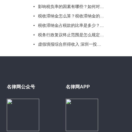
影响税负率的因素有哪些？如何对企业税负做出评价？一文读懂
税收滞纳金怎么算？税收滞纳金的时间如何规定？节假日是否加收滞纳金？
税收滞纳金占税款的比率是多少？税收滞纳金比例是多少？
税务行政复议终止范围是怎么规定的？税务行政复议申请书请求怎么写？
虚假填报综合所得收入 深圳一投资公司员工被罚111945元
名律网公众号
名律网APP