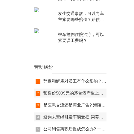
准是多少？
发生交通事故，可以向车
主索要哪些赔偿？赔偿项
目都有哪些？
被车撞伤住院治疗，可以
索要误工费吗？
劳动纠纷
辞退和解雇对员工有什么影响？ 一文带你了解
预售价5099元的茅台酒产生上亿元订单 商家起诉撤销买卖合同
是医患交流还是商业广告? 海陵区检察院提醒虚假宣传莫轻信
遛狗未牵绳引发车辆受损 饲养人承担责任被判赔1032元
公司销售离职后提成怎么办? 一文带你了解